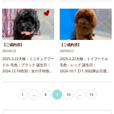
約についてお問合せ時には下記
愛いポイントあり予約について
内容を記載下さい。＊当日見学
お問合せ時には下記内容を記載
はご希望に添えない…
下さい。＊当日見学…
【ご成約済】
【ご成約済】
2025/02/22
2025/02/22
2025.2.22犬種：ミニチュアプー
2025.2.22犬種：トイプードル
ドル 毛色：ブラック 誕生日：
毛色：レッド 誕生日：
2024.12.16性別：女の子特徴：
2024.10.7【11.30以降お引渡し
大人しいおっとりタイプ予約に
可能】 性別：男の子特徴：大人
ついてお問合せ時には下記内容
しいおっとりタイプ予約につい
を記載下さい。＊当日見学はご
てお問合せ時には下記内容を記
1
...
8
9
10
...
15
希望に添えない場合が…
載下さい。＊当日見学はご希…