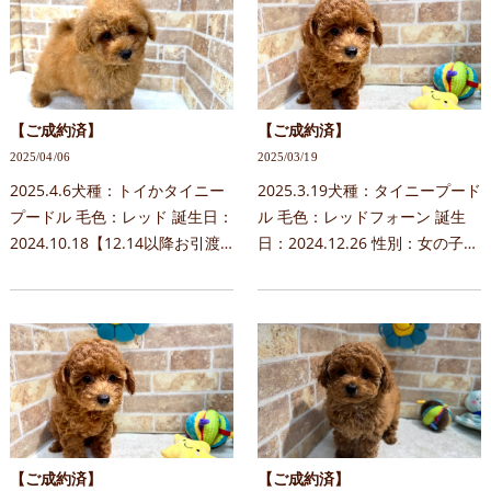
親：はな×Johnny予約につ…
下さい。＊当日見学はご…
【ご成約済】
【ご成約済】
2025/04/06
2025/03/19
2025.4.6犬種：トイかタイニー
2025.3.19犬種：タイニープード
プードル 毛色：レッド 誕生日：
ル 毛色：レッドフォーン 誕生
2024.10.18【12.14以降お引渡
日：2024.12.26 性別：女の子特
し可能】 性別：男の子特徴：ド
徴：大人しいおっとりタイプ予
ワーフタイプ両親：はな
約についてお問合せ時には下記
×Johnny予約についてお問合せ
内容を記載下さい。＊当日見学
時には下記内容を記載下さい…
はご希望に添えない…
【ご成約済】
【ご成約済】