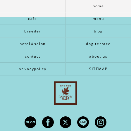
home
cafe
menu
breeder
blog
hotel＆salon
dog terrace
contact
about us
privacypolicy
SITEMAP