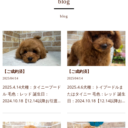
blog
blog
【ご成約済】
【ご成約済】
2025/04/14
2025/04/14
2025.4.14犬種：タイニープード
2025.4.6犬種：トイプードルま
ル 毛色：レッド 誕生日：
たはタイニー 毛色：レッド 誕生
2024.10.18【12.14以降お引渡
日：2024.10.18【12.14以降お
し可能】 性別：女の子特徴：大
引渡し可能】 性別：男の子両
きなまん丸お目目がはなちゃん
親：はな×Johnny予約について
そっくりでかわいいポイント両
お問合せ時には下記内容を記載